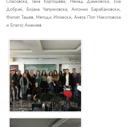
Спасовска, Јана Ќортошева, Ненад Димковски, Ена
Добриќ, Бојана Чапунковска, Антонио Барабановски,
Филип Ташев, Методи Илиески, Анета Поп Николовска
и Благој Анакиев.