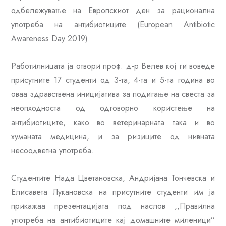
одбележување на Европскиот ден за рационална
употреба на антибиотиците (European Аntibiotic
Аwareness Day 2019).
Работилницата ја отвори проф. д-р Велев кој ги воведе
присутните 17 студенти од 3-та, 4-та и 5-та година во
оваа здравствена иницијатива за подигање на свеста за
неопходноста од одговорно користење на
антибиотиците, како во ветеринарната така и во
хуманата медицина, и за ризиците од нивната
несоодветна употреба.
Студентите Нада Цветановска, Андријана Тончевска и
Елисавета Лукановска на присутните студенти им ја
прикажаа презентацијата под наслов ,,Правилна
употреба на антибиотиците кај домашните миленици’’