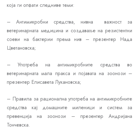
која ги опфати следниве теми:
– Антимикробни средства, нивна важност за
ветеринарната медицина и создавање на резистентни
соеви на бактерии према нив – презентер Нада
Цветановска;
– Употреба на антимикробните средства во
ветеринарната мала пракса и појавата на зоонози –
презентер Елисавета Лукановска;
– Правила за рационална употреба на антимикробните
средства кај домашните миленици и систем за
превенција на зоонози – презентер Андријана
Тончевска.