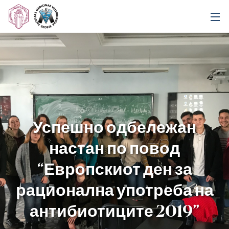
Успешно одбележан
настан по повод
“Европскиот ден за
рационална употреба на
антибиотиците 2019”