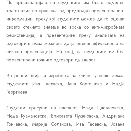
По презентацијата на студентите им беше поделен
краток квиз со прашања од предходно презентираните
информации, преку кој студентите можеа да го оценат
своето стекнато знаење во врска со антимикробната
резистенција, а презентерите преку анализата на
одговорите имаа можност да ја оценат ефикасноста на
нивната презентација. На крај, на студентите им беа
презентирани точните одговори од квизот.
Во реализација и изработка на квизот учество земаа
студентите Ива Тасевска, Јана Ќортошева и Надја
Георгиева.
Студенти присутни на настанот: Нада Цветановска,
Неда Кузмановска, Елисавета Лукановска, Андријана
Тончевска, Марија Солакова, Ива Тасевска, Јована