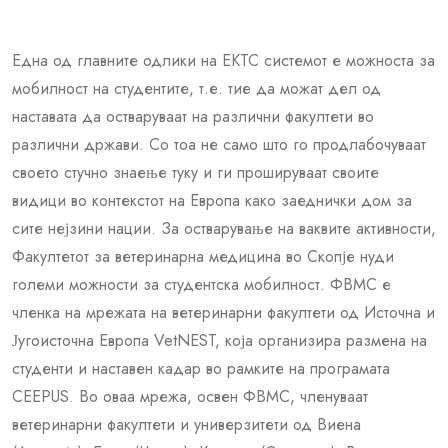
Една од главните одлики на ЕКТС системот е можноста за
мобилност на студентите, т.е. тие да можат дел од
наставата да остваруваат на различни факултети во
различни држави. Со тоа не само што го продлабочуваат
своето стучно знаење туку и ги прошируваат своите
видици во контекстот на Европа како заеднички дом за
сите нејзини нации. За остварување на ваквите активности,
Факултетот за ветеринарна медицина во Скопје нуди
големи можности за студентска мобилност. ФВМС е
членка на мрежата на ветеринарни факултети од Источна и
Југоисточна Европа VetNEST, која организира размена на
студенти и наставен кадар во рамките на програмата
CEEPUS. Во оваа мрежа, освен ФВМС, членуваат
ветеринарни факултети и универзитети од Виена