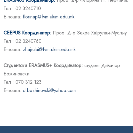
ERASМUS Координатор:
Проф. д-р Флорина П. Перчиниќ
Тел : 02 3240710
E-пошта:
florinap@fvm.ukim.edu.mk
CEEPUS Координатор:
Проф. Д-р Зехра Хајрулаи-Муслиу
Тел : 02 3240760
E-пошта:
zhajrulai@fvm.ukim.edu.mk
Студентски ERASМUS+ Координатор:
студент Димитар
Божиновски
Тел : 070 312 123
E-пошта:
d.bozhinovski@yahoo.com