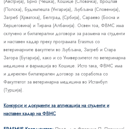
(Австрија), Брно (Чешка), Кошице (Словачка), Вроцлав
(Полска), Будимпешта (Унгарија), Љубљана (Словенија),
Загреб (Хрватска), Белград (Србија), Сараево (Босна и
Херцеговина) и Тирана (Албанија). Освен тоа, ФВМС има
склучено и билатерални договори за размена на студенти
и наставен кадар преку програмата Erasmus со
ветеринарните факултети во Љубљана, Загреб и Стара
Загора (Бугарија), како и со Универзитетот по ветеринарна
медицина и фармација во Кошице. Исто така, ФВМС има
и директен билатерален договор за соработка со
Факултетот за ветеринарна медицина во Истанбул
(Турција).
Конкурси и документи за апликација на студенти и
наста
вен кадар на ФВМС