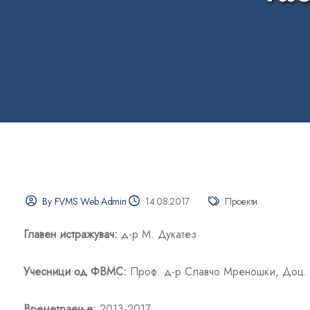
By FVMS Web Admin
14.08.2017
Проекти
Главен истражувач:
д-р М. Дукатез
Учесници од ФВМС
:
Проф. д-р Славчо Мреношки, Доц. 
Времетраење:
2013-2017