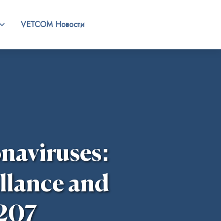
VETCOM Новости
naviruses:
illance and
1207