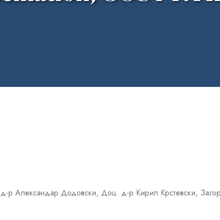
д-р Александар Додовски, Доц. д-р Кирил Крстевски, Заго