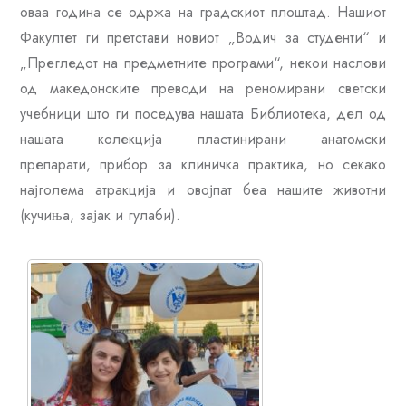
оваа година се одржа на градскиот плоштад. Нашиот
Факултет ги претстави новиот „Водич за студенти“ и
„Прегледот на предметните програми“, некои наслови
од македонските преводи на реномирани светски
учебници што ги поседува нашата Библиотека, дел од
нашата колекција пластинирани анатомски
препарати, прибор за клиничка практика, но секако
најголема атракција и овојпат беа нашите животни
(кучиња, зајак и гулаби).