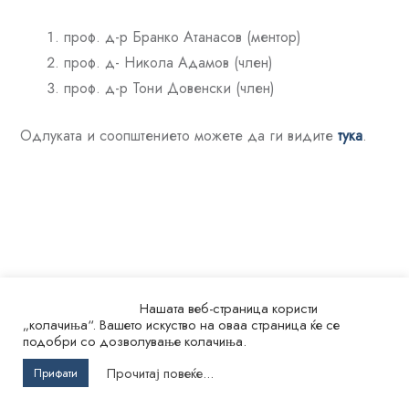
проф. д-р Бранко Атанасов (ментор)
проф. д- Никола Адамов (член)
проф. д-р Тони Довенски (член)
Одлуката и соопштението можете да ги видите
тука
.
Нашата веб-страница користи
„колачиња“. Вашето искуство на оваа страница ќе се
подобри со дозволување колачиња.
© 2026.
Универзитет „Св. Кирил и Методиј“ во Скопје
Прочитај повеќе...
Прифати
Факултет за ветеринарна медицина – Скопје