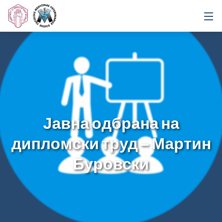
Јавна одбрана на
дипломски труд – Мартин
Буровски