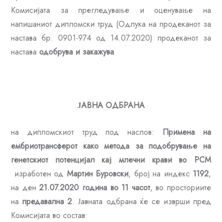
Комисијата за прегледување и оценување на
напишаниот дипломски труд (Одлука на продеканот за
настава бр. 0901-974 од 14.07.2020) продеканот за
настава
одобрува и закажува
ЈАВНА ОДБРАНА
на дипломскиот труд под наслов:
Примена на
ембриотрансферот како метода за подобрување на
генетскиот потенцијал кај млечни крави во РСМ
изработен од
Мартин Буровски
, број на индекс
1192
,
на ден
21.07.2020 година во 11 часот
, во просториите
на
предавална 2
. Јавната одбрана ќе се изврши пред
Комисијата во состав: