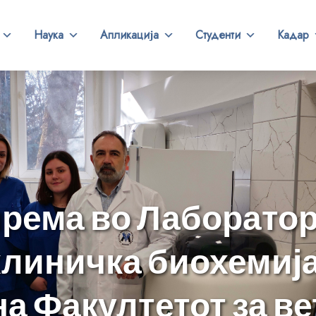
Наука
Апликација
Студенти
Кадар
рема во Лаборатор
клиничка биохемија
 на Факултетот за в