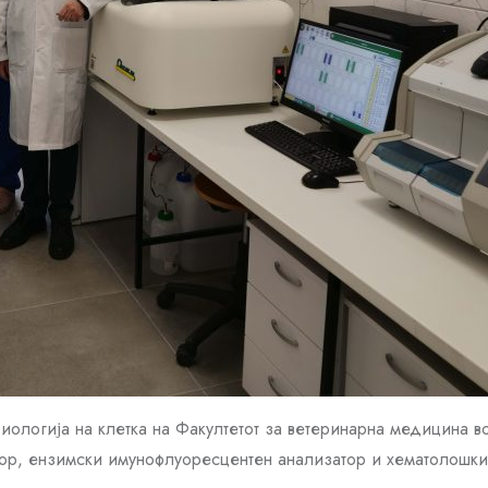
иологија на клетка на Факултетот за ветеринарна медицина во
ор, ензимски имунофлуоресцентен анализатор и хематолошки а