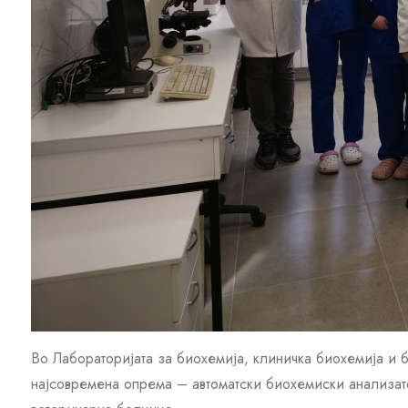
Во Лабораторијата за биохемија, клиничка биохемија и б
најсовремена опрема – автоматски биохемиски анализат