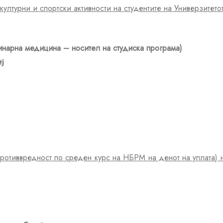
ултурни и спортски активности на студентите на Универзитето
ринарна медицина
–
носител на студиска програма)
ј
противвредност
по среден курс на НБРМ на денот на уплата
) 