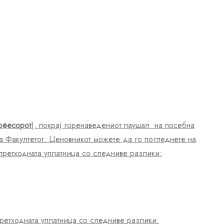
офесорот
), покрај горенаведениот паушал на посебна
а Факултетот. Ценовникот можете да го погледнете на
 претходната уплатница со следниве разлики:
етходната уплат
ница со следниве разлики: