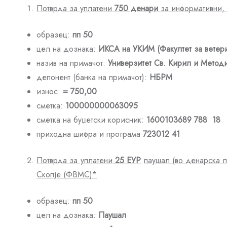
Потврда за уплатени
750 денари
за информативни, к
образец:
пп 50
цел на дознака:
ИКСА на УКИМ
(Факултет за вете
назив на примачот:
Универзитет Св.
Кирил и Методи
депонент (банка на примачот):
НБРМ
износ:
= 750,00
сметка:
100000000063095
сметка на буџетски корисник:
1600103689
788
18
приходна шифра и програма
723012
41
Потврда за уплатени
25
ЕУР
паушал
(во денарска 
Скопје
(
ФВМС
)*
образец:
пп 50
цел на дознака:
Паушал