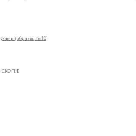
ување (образец пп10)
Д СКОПЈЕ