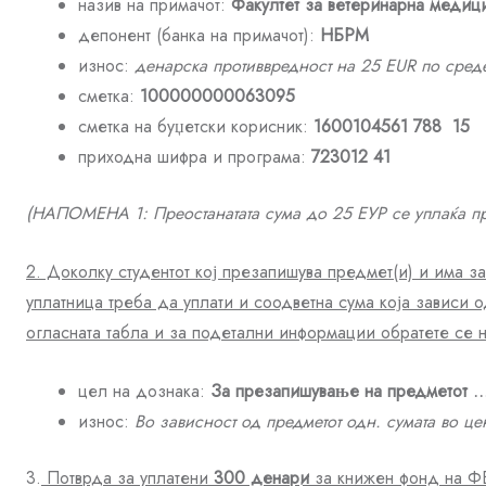
назив на примачот:
Факултет за ветеринарна медиц
депонент (банка на примачот):
НБРМ
износ:
денарска противвредност на
25
EUR по среде
сметка:
100000000063095
сметка на буџетски корисник:
1600104561
788
15
приходна шифра и програма:
723012
41
(НАПОМЕНА
1
: Преостанатата сума до
25
ЕУР се уплаќа п
2. Доколку студентот кој презапишува предмет(и) и има 
уплатница треба да уплати и соодветна сума која зависи 
огласната табла и за подетални информации обратете се н
цел на дознака:
За презапишување на предметот …
износ:
Во зависност од предметот одн. сумата во це
3.
Потврда за уплатени
300 денари
за книжен фонд на ФВ