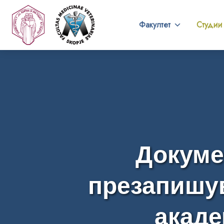
Факултет
Студии
Докуме
презапишув
акаде