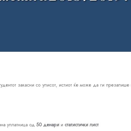
удентот закасни со уписот, истиот ќе може да ги презапише
на уплатница од
50 денари
и
статистички лист