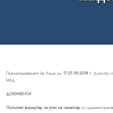
Презапишувањето ќе биде од
17-21
.09.201
8 г
.
Доколку ст
МКД.
ДОКУМЕНТИ
Пополнет ф
ормулар за упис на семестар
со административ