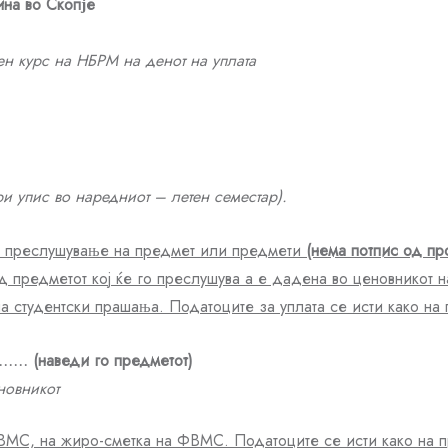
ина во Скопје
н курс на НБРМ на денот на уплата
ри упис во
наредниот
–
летен семестар)
.
за преслушување на предмет или предмети
(нема потпис од пр
од предметот ко
j
ќе г
o
преслушува а е дадена во ценовникот н
а студентски прашања. Податоците за уплата се исти како на
….. (
наведи го предметот)
новникот
МС, на жиро-сметка на ФВМС. Податоците се исти како на пр