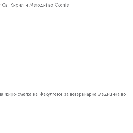
т Св. Кирил и Методиј во Скопје
на жиро-сметка на Факултетот за ветеринарна медицина во