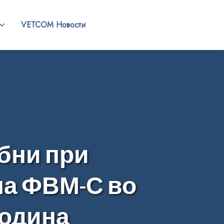
VETCOM Новости
бни при
на ФВМ-С во
година