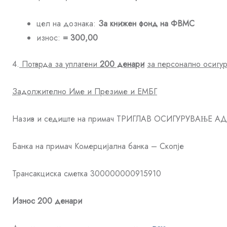
цел на дознака:
За книжен фонд на ФВМС
износ:
= 300,00
4.
Потврда за уплатени
2
00 денари
за персонално осигур
Задолжително Име и Презиме и ЕМБГ
Назив и седиште на примач ТРИГЛАВ ОСИГУРУВАЊЕ А
Банка на примач Комерцијална банка – Скопје
Трансакциска сметка 300000000915910
Износ 200 денари