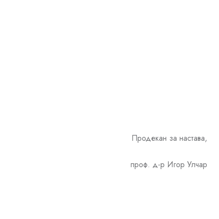
н за настава,
р Игор Улчар