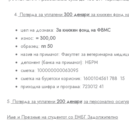
4.
Потврда за уплатени
300 денари
за книжен фонд 
цел на дознака:
За книжен фонд на ФВМС
износ:
= 300,00
образец:
пп 50
назив на примачот: Факултет за ветеринарна медиц
депонент (банка на примачот): НБРМ
сметка: 100000000063095
сметка на буџетски корисник: 1600104561 788 15
приходна шифра и програма: 723012 41
5.
Потврда за уплатени
2
00 денари
за персонално осигу
Име и Презиме на студентот со ЕМБГ Задолжително