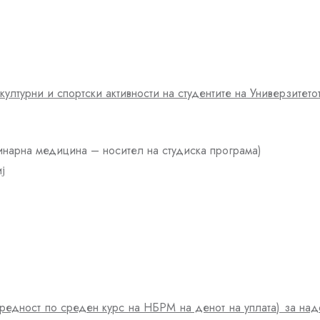
културни и спортски активности на студентите на Универзитет
инарна медицина – носител на студиска програма)
ј
вредност
по среден курс на НБРМ на денот на уплата
) за на