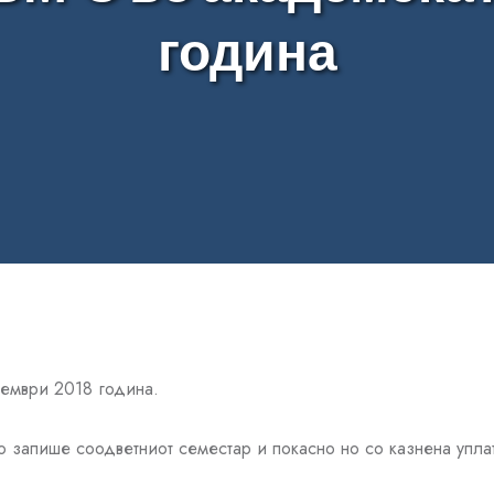
година
тември 2018 година.
 го запише соодветниот семестар и покасно но со казнена уп