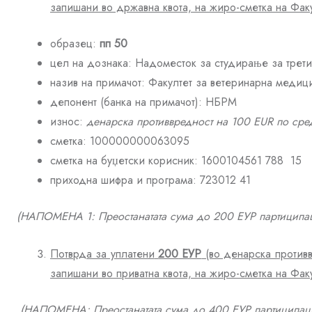
запишани во државна квота, на жиро-сметка на Фак
образец:
пп 50
цел на дознака: Надоместок за студирање за трети
назив на примачот: Факултет за ветеринарна медиц
депонент (банка на примачот): НБРМ
износ:
денарска противвредност на 100 EUR по сре
сметка: 100000000063095
сметка на буџетски корисник: 1600104561 788 15
приходна шифра и програма: 723012 41
(НАПОМЕНА
1
: Преостанатата сума до 200 ЕУР партиципац
Потврда за уплатени
200
ЕУР
(во денарска против
запишани во
приватна
квота, на жиро-сметка на Фак
(НАПОМЕНА: Преостанатата сума до
400
ЕУР партиципаци