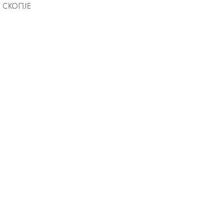
Д СКОПЈЕ
Продека
проф. д-