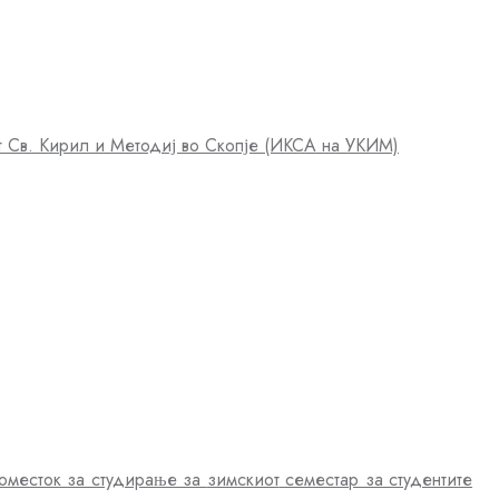
от Св. Кирил и Методиј во Скопје (ИКСА на УКИМ)
доместок за студирање за
зимскиот
семестар за студентите