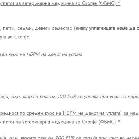
ултетот за ветеринарна медицина во Скопје
(
ФВМС
) *
, петти, седми, девети семестар
(инаку уплатницата нема да 
ина во Скопје
ден курс на НБРМ на денот на уплата
ија, одн. втората рата од 100 EUR се уплаќа при упис во
наре
вредност
по среден курс на НБРМ на денот на уплата)
за над
ултетот за ветеринарна медицина во Скопје
(
ФВМС
) *
ја, одн. втората рата од
200
EUR се уплаќа при упис во
наред