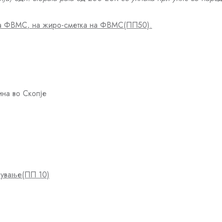
на ФВМС
,
на жиро-сметка на ФВМС(ПП50)
.
ина во Скопје
рување
(ПП 10)