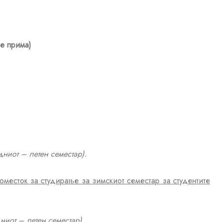
се прима)
дниот
–
летен семестар)
.
оместок за студирање за
зимскиот
семестар за студентите
ниот
–
летен семестар)
.