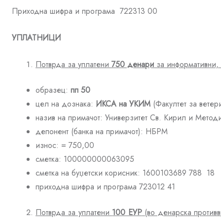
Приходна шифра и програма 722313 00
УПЛАТНИЦИ
Потврда за уплатени
750 денари
за информативни, 
образец:
пп 50
цел на дознака:
ИКСА на УКИМ
(Факултет за ветер
назив на примачот: Универзитет Св. Кирил и Методи
депонент (банка на примачот): НБРМ
износ: = 750,00
сметка: 100000000063095
сметка на буџетски корисник: 1600103689 788 18
приходна шифра и програма 723012 41
Потврда за уплатени
100 ЕУР
(во денарска против