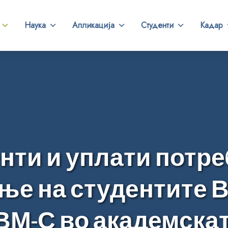
Наука
Апликација
Студенти
Кадар
нти и уплати потре
 на студентите Во 
ВМ-С во академската