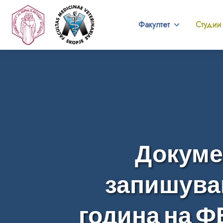
Факултет
Студии
Докуме
запишување
година на Ф