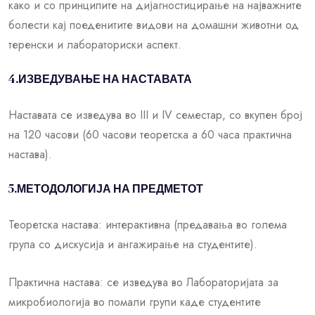
како и со принципите на дијагностицирање на најважните
болести кај поеденитите видови на домашни животни од
теренски и лабораториски аспект.
4.ИЗВЕДУВАЊЕ НА НАСТАВАТА
Наставата се изведува во III и IV семестар, со вкупен број
на 120 часови (60 часови теоретска а 60 часа практична
настава).
5.МЕТОДОЛОГИЈА НА ПРЕДМЕТОТ
Теоретска настава: интерактивна (предавања во голема
група со дискусија и ангажирање на студентите).
Практична настава: се изведува во Лабораторијата за
микробиологија во помали групи каде студентите