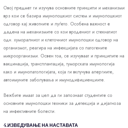
Овој предмет ги изучува основните принципи и механизми
врз кои се базира имунолошкиот систем и имунолошкиот
одговор кај животните и луѓето. Особена важност е
дадена на механизмите со кои вродениот и стекнатиот
одн. хуморалниот и клеточниот имунолошки одговор на
организмот, реагира на инфекцијата со патогените
микроорганизми. Освен тоа, се изучуваат и принципите на
вакцинација, трансплантација, туморската имунологија
како и имунопатологијата, која ги вклучува алергиите,
автоимуните заболувања и имунодифициенциите.
Вежбите имаат за цел да ги запознаат студентите со
основните имунолошки техники за детекција и дијагноза
на инфективните болести.
4.ИЗВЕДУВАЊЕ НА НАСТАВАТА