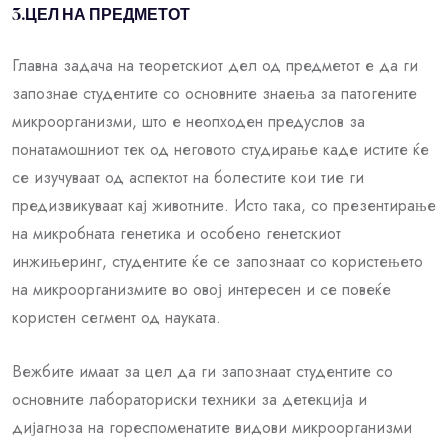
3.ЦЕЛ НА ПРЕДМЕТОТ
Главна задача на теоретскиот дел од предметот е да ги
запознае студентите со основните знаења за патогените
микроорганизми, што е неопходен предуслов за
понатамошниот тек од неговото студирање каде истите ќе
се изучуваат од аспектот на болестите кои тие ги
предизвикуваат кај животните. Исто така, со презентирање
на микробната генетика и особено генетскиот
инжињеринг, студентите ќе се запознаат со користењето
на микроорганизмите во овој интересен и се повеќе
користен сегмент од науката.
Вежбите имаат за цел да ги запознаат студентите со
основните лабораториски техники за детекција и
дијагноза на гореспоменатите видови микроорганизми