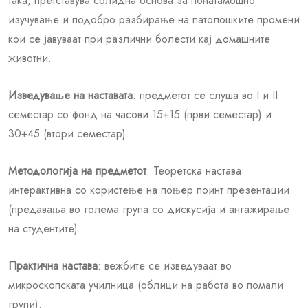
така, претставува солидна основа за понатамошно
изучување и подобро разбирање на патолошките промени
кои се јавуваат при различни болести кај домашните
животни.
Изведување на наставата
: предметот се слуша во I и II
семестар со фонд на часови 15+15 (први семестар) и
30+45 (втори семестар).
Методологија на предметот
: Теоретска настава:
интерактивна со користење на поњер поинт презентации
(предавања во голема група со дискусија и ангажирање
на студентите)
Практична настава
: вежбите се изведуваат во
микроскопската училница (облици на работа во помали
групи).