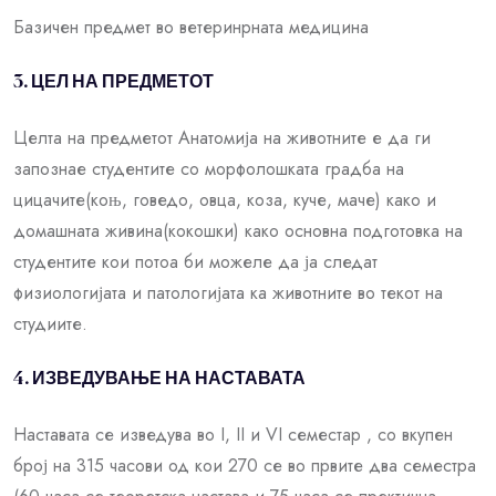
Базичен предмет во ветеринрната медицина
3. ЦЕЛ НА ПРЕДМЕТОТ
Целта на предметот Анатомија на животните е да ги
запознае студентите со морфолошката градба на
цицачите(коњ, говедо, овца, коза, куче, маче) како и
домашната живина(кокошки) како основна подготовка на
студентите кои потоа би можеле да ја следат
физиологијата и патологијата ка животните во текот на
студиите.
4. ИЗВЕДУВАЊЕ НА НАСТАВАТА
Наставата се изведува во I, II и VI семестар , со вкупен
број на 315 часови од кои 270 се во првите два семестра