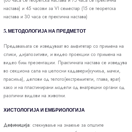
(60 часа се теоретска настава и 75 часа се пректична
настава) и 45 часови за VI семестар (15 се теоретска
настава и 30 часа се пректична настава)
5. МЕТОДОЛОГИЈА НА ПРЕДМЕТОТ
Предавањата се изведуваат во амфитетар со примена на
слики, дијапозитиви, и видео проекции со примена на
видео бим презентации. Практичната настава се изведува
во секциона сала на целосни кадавери(кучиња, мачки,
прасиња), делови од телото(екстремитети, глава, врат)
како и на пластинирани модели од внатрешни органи од
различни видови на животни.
ХИСТОЛОГИЈА И ЕМБРИОЛОГИЈА
Дефиниција
: стекнување на знаење за општите