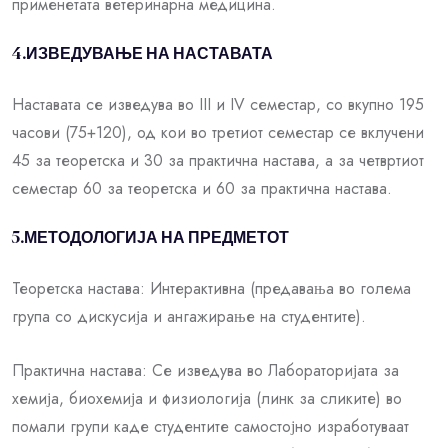
применетата ветеринарна медицина.
4.ИЗВЕДУВАЊЕ НА НАСТАВАТА
Наставата се изведува во III и IV семестар, со вкупно 195
часови (75+120), од кои во третиот семестар се вклучени
45 за теоретска и 30 за практична настава, а за четвртиот
семестар 60 за теоретска и 60 за практична настава.
5.МЕТОДОЛОГИЈА НА ПРЕДМЕТОТ
Теоретска настава: Интерактивна (предавања во голема
група со дискусија и ангажирање на студентите).
Практична настава: Се изведува во Лабораторијата за
хемија, биохемија и физиологија (линк за сликите) во
помали групи каде студентите самостојно изработуваат