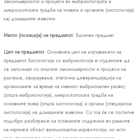
закономерности и процеси во ембриологијата и
микроскопската градба на ткивата и органите (хистологија)
кај домашните животни.
Место (позиција) на предметот
: Базичен предмет
Цел на предметот
: Основната цел на изучувањето на
предметот Хистологија со ембриологија е студентите да
се запознаат со општите закономерности и процеси на
растење, оформување, клеточна диференцијација на
организмите за време на нивниот ембрионален развој
(општа ембриологија); микроскопската градба на
основните ткива (општа хистологија) и органи (специјална
хистологија) на домашните животни. Со тоа ќе се постигне
подобро разбирање на останатите содржини во рамките
на научната област функционална морфологија, но исто