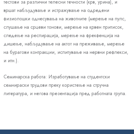
тестови за различни телесни течности (крв, урина), и
вршат набљудување и истражување на одредени
физиолошки однесувања на животните (мерење на пулс,
слушање на срцеви тонови, мерење на крвен притисок,
следење на респирација, мерење на фрекфенција на
дишење, набљудување на актот на преживање, мерење
на бурагови контракции, испитување на нервни рефлекси,
и итн.).
Семинарска работа: Изработување на студентски
семнираски трудови преку користење на стручна
литература, и негова презентација пред работната групa.