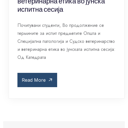
ветеринарна етика во јунска
испитна сесија
Почитувани студенти, Во продолжение се
термините за испит предметите Општа и
Специјална патологија и Судско ветеринарство
и ветеринарна етика во јунската испитна сесија:
Од Катедрата
Read More