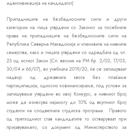
идентификација на кандидатот)
Припадниците на безбедносните сили и други
категории на лица утврдени со Законот за посебните
права на припадниците на безбедносните сили на
Република Северна Македонија и членовите на нивните
семејства, како и лицата утврдени со одредбата од чл.
23 од истиот Закон (Сл. весник на РМ бр. 2/02, 17/03,
30/04 и 66/07), во учебната 2019/20, ќе се запишуваат
надвор од државната квота без плаќање
партиципација, односно кофинансирање, под услови за
запишување утврдени во овој Конкурс, а нивниот број
може да изнесува најмногу до 10% од вкупниот број
студенти на соодветната студиска програма. Правото
од претходниот став кандидатите го остваруваат при
пријавувањето, со документ од Министерството за