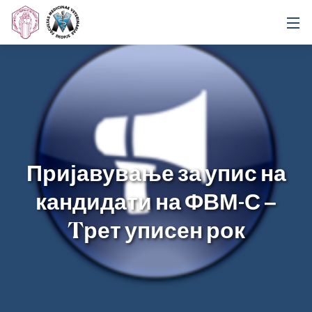
Пријавување за упис на
кандидати на ФВМ-С –
Tрет уписен рок