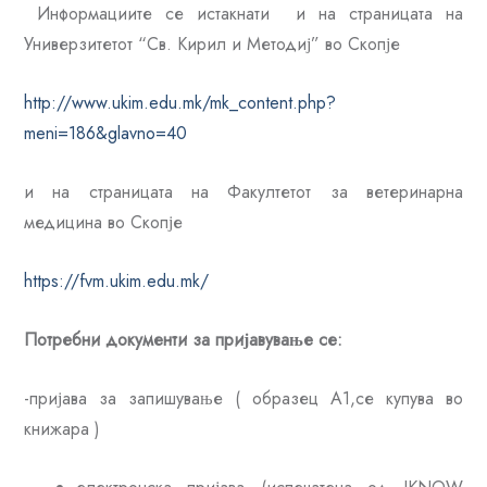
Информациите се истакнати и на страницата на
Универзитетот “Св. Кирил и Методиј” во Скопје
http://www.ukim.edu.mk/mk_content.php?
meni=186&glavno=40
и на страницата на Факултетот за ветеринарна
медицина во Скопје
https://fvm.ukim.edu.mk/
Потребни документи за пријавување се
:
-пријава за запишување ( образец А1,се купува во
книжара )