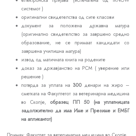
електронска пријава (испечатена од IKNOW
системот )
оригинални свидетелства од сите класови
документ за положена државна матура
(оригинално свидетелство за завршено средно
образование, не се примаат кандидати со
завршена училишна матура)
извод од матичната книга на родените
доказ за државјанство на РСМ ( уверение или
решение )
потврда за уплата на
300
денари на жиро –
сметката на Факултетот за ветеринарна медицина
во Скопје,
образец ПП 50 (на уплатницата
задолжително да има Име и Презиме и ЕМБГ
на апликантот)
Примач: Факултет за ветеринарна медицина во Скопје