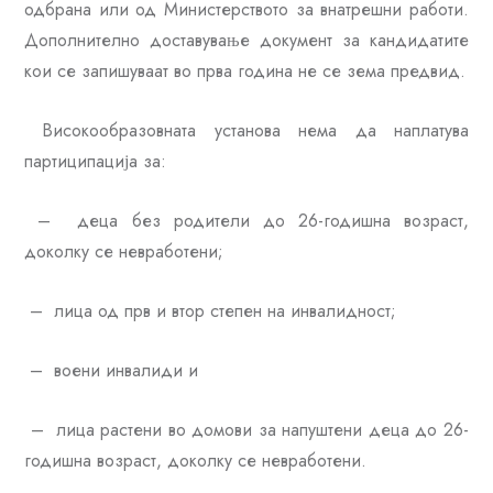
одбрана или од Министерството за внатрешни работи.
Дополнително доставување документ за кандидатите
кои се запишуваат во прва година не се зема предвид.
Високообразовната установа нема да наплатува
партиципација за:
– деца без родители до 26-годишна возраст,
доколку се невработени;
– лица од прв и втор степен на инвалидност;
– воени инвалиди и
– лица растени во домови за напуштени деца до 26-
годишна возраст, доколку се невработени.