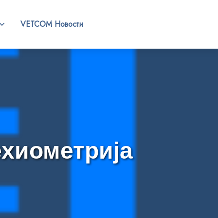
VETCOM Новости
ехиометрија