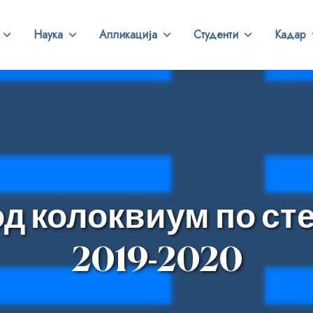
Наука
Апликација
Студенти
Кадар
од колоквиум по ст
2019-2020