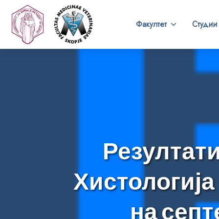
Факултет
Студии
Резултати
Хистологија
на септ