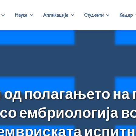
Наука
Апликација
Студенти
Кадар
 од полагањето на
 со ембриологија во
емвриската испитн