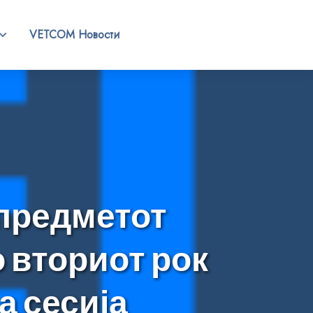
VETCOM Новости
 предметот
 вториот рок
а сесија