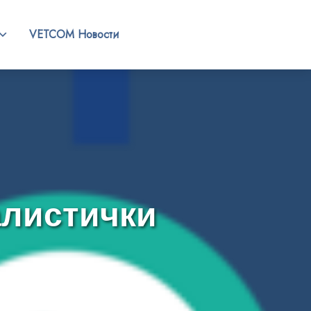
VETCOM Новости
алистички