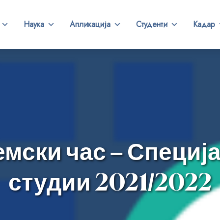
Наука
Апликација
Студенти
Кадар
емски час – Специј
студии 2021/2022