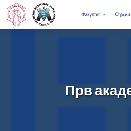
Факултет
Студии
Прв акад