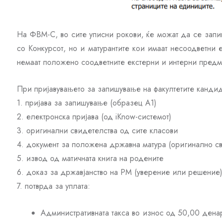
На ФВМ-С, во сите уписни рокови, ќе можат да се запи
со Конкурсот, но и матурантите кои имаат несоодветни 
немаат положено соодветните екстерни и интерни предме
При пријавувањето за запишување на факултетите кандид
1. пријава за запишување (образец А1)
2. електронска пријава (од iKnow-системот)
3. оригинални свидетелства од сите класови
4. документ за положена државна матура (оригинално с
5. извод од матичната книга на родените
6. доказ за државјанство на РМ (уверение или решение
7. потврда за уплатa:
Административната такса во износ од 50,00 дена