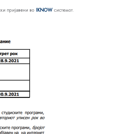
ски пријавени во
IKNOW
системот.