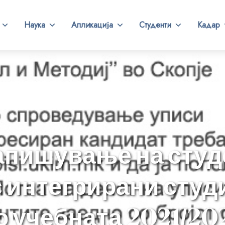
Наука
Апликација
Студенти
Кадар
апишување на студ
с интегрирани студ
о учебната 2021/20