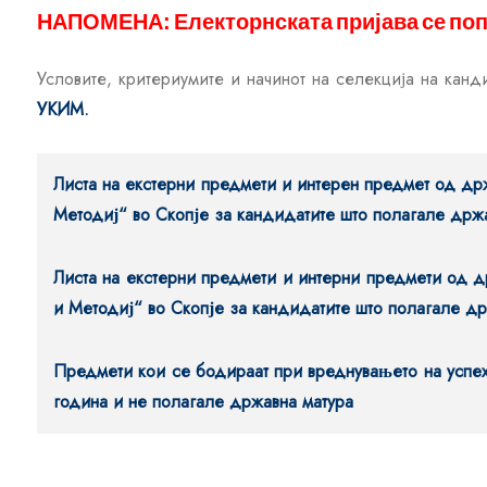
НАПОМЕНА: Електорнската пријава се поп
Условите, критериумите и начинот на селекција на ка
УКИМ
.
Листа на екстерни предмети и интерен предмет од држ
Методиј“ во Скопје за кандидатите што полагале држ
Листа на екстерни предмети и интерни предмети од д
и Методиј“ во Скопје за кандидатите што полагале др
Предмети кои се бодираат при вреднувањето на успе
година и не полагале државна матура