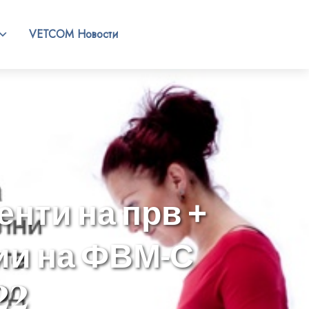
VETCOM Новости
енти на прв +
ии на ФВМ-С
22