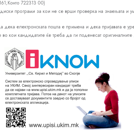
61;Конто 722313 00)
тудиски програми за кои не се врши проверка на знаењата и 
а дека електронската пошта е примена и дека пријавата е у
ите во кои кандидатите ќе треба да ги поденесат оригиналнит