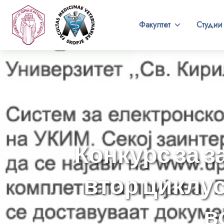
Факултет
Студии
Конкурс за з
втор циклу
в