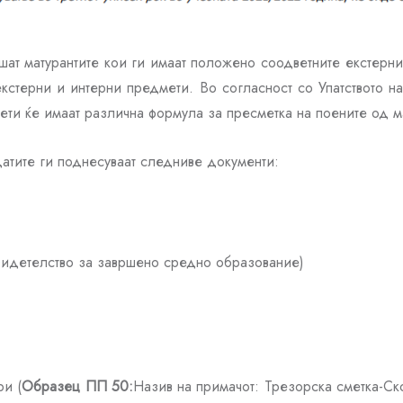
шат матурантите кои ги имаат положено соодветните екстерн
екстерни и интерни предмети. Во согласност со Упатството н
ти ќе имаат различна формула за пресметка на поените од м
атите ги поднесуваат следниве документи:
видетелство за завршено средно образование)
)
ри (
Образец ПП 50:
Назив на примачот: Трезорска сметка-Ск