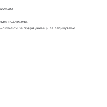
умеењата
редно поднесена.
е документи за пријавување и за запишување.