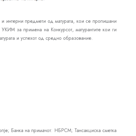
и и интерни предмети од матурата, кои се пропишани
а УКИМ за примена на Конкурсот, матурантите кои ги
атурата и успехот од средно образование.
опје; Банка на примачот: НБРСМ; Тансакциска сметка