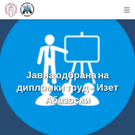
Јавна одбрана на
дипломки труд – Изет
Абазоски