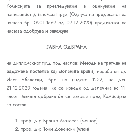
Комисијата за прегледување и оценување на
напишаниот дипломски труд (Одлука на продеканот за
настава бр. 0901-1569 од 09.12.2020) продеканот за
настава
одобрува и закажува
ЈАВНА ОДБРАНА
на дипломскиот труд под наслов:
Методи на третман на
задржана постелка кај молзните крави
, изработен од
Изет Абазоски, број на индекс 1222, на ден
21.12.2020 година ќе се изведе од далечина во 11
часот. Јавната одбрана ќе се изврши пред Комисијата
во состав:
проф. д-р Бранко Атанасов (ментор)
проф. д-р Тони Довенски (член)