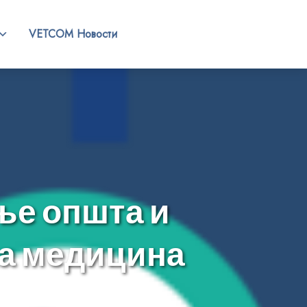
VETCOM Новости
ње општа и
ка медицина