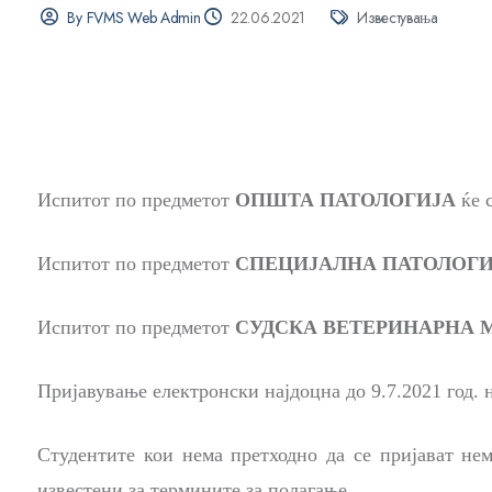
By FVMS Web Admin
22.06.2021
Известувања
Испитот по предметот
ОПШТА ПАТОЛОГИЈА
ќе 
Испитот по предметот
СПЕЦИЈАЛНА ПАТОЛОГ
Испитот по предметот
СУДСКА ВЕТЕРИНАРНА
Пријавување електронски најдоцна до
9
.7.2021 год.
Студентите кои нема претходно да се пријават не
известени за термините за полагање.