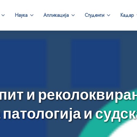
Наука
Апликација
Студенти
Кадар
пит и реколоквира
 патологија и судс