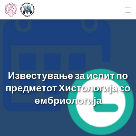
Известување за испит по
предметот Хистологија со
ембриологија