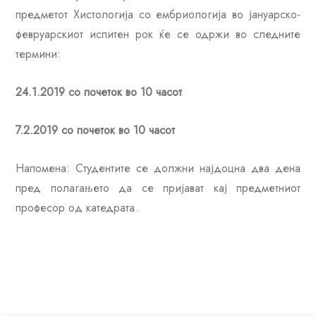
предметот Хистологија со ембриологија во јануарско-
февруарскиот испитен рок ќе се одржи во следните
термини:
24.1.2019 со почеток во 10 часот
7.2.2019 со почеток во 10 часот
Напомена: Студентите се должни најдоцна два дена
пред полагањето да се пријават кај предметниот
професор oд катедрата.