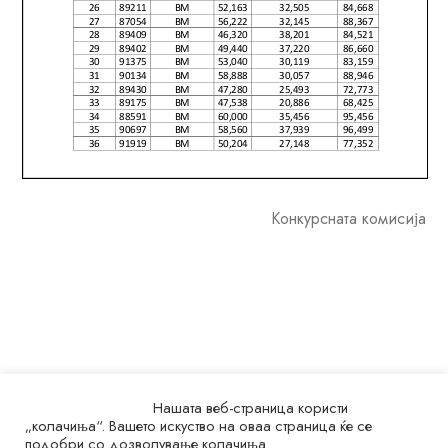
Конкурсната комисија
Нашата веб-страница користи
„колачиња“. Вашето искуство на оваа страница ќе се
подобри со дозволување колачиња.
© 2026.
Универзитет „Св. Кирил и Методиј“ во Скопје