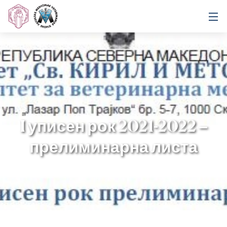
I уписен рок 2021-2022 –
прелиминарна листа