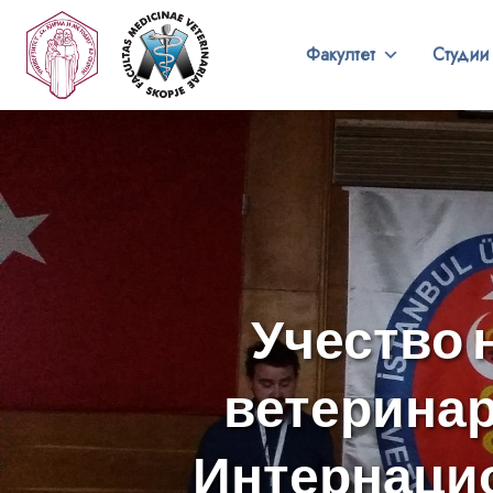
Факултет
Студии
Учество 
ветеринар
Интернацио