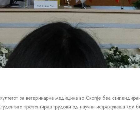
култетот за ветеринарна медицина во Скопје беа стипендиран
 Студентите презентираа трудови од научни истражувања кои б