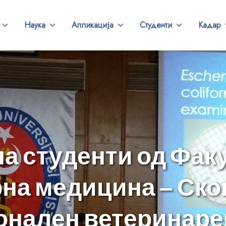
Наука
Апликација
Студенти
Кадар
на студенти од Факу
на медицина – Скопј
нален ветеринарен