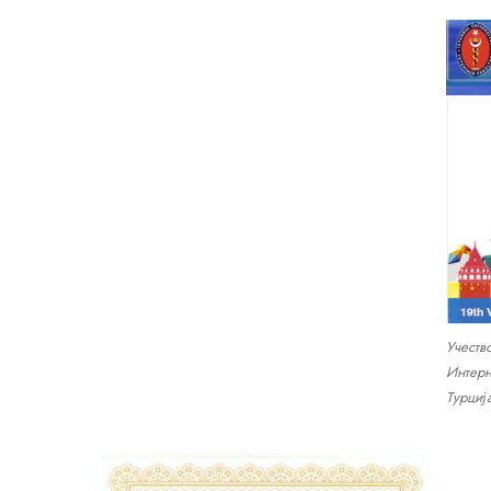
Учеств
Интерн
Турциј