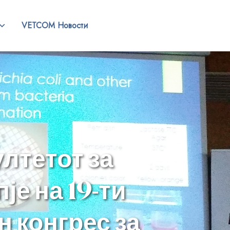
VETCOM Новости
лтетот за
е на 19-ти
 конгрес за