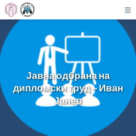
Јавна одбрана на
дипломски труд – Иван
Јанев