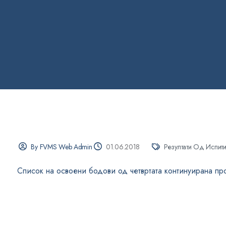
By FVMS Web Admin
01.06.2018
Резултати Од Испит
Список на освоени бодови од четвртата континуирана пр