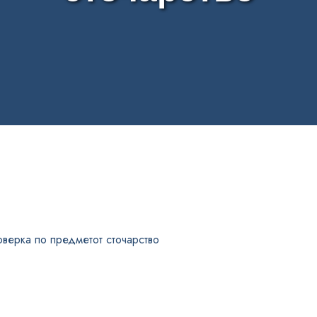
и
оверка по предметот сточарство