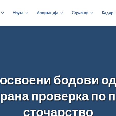
Наука
Апликација
Студенти
Кадар
 освоени бодови од
рана проверка по 
сточарство