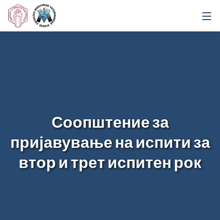
Соопштение за
пријавување на испити за
втор и трет испитен рок