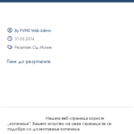
By FVMS Web Admin
31.03.2014
Резултати Од Испити
Линк до резултатите
Нашата веб-страница користи
„колачиња“. Вашето искуство на оваа страница ќе се
подобри со дозволување колачиња.
© 2026.
Универзитет „Св. Кирил и Методиј“ во Скопје