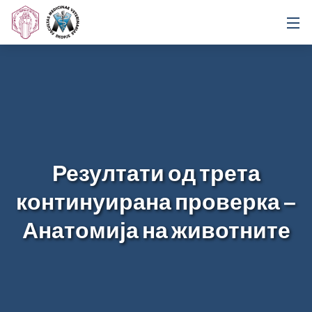
Резултати од трета
континуирана проверка –
Анатомија на животните