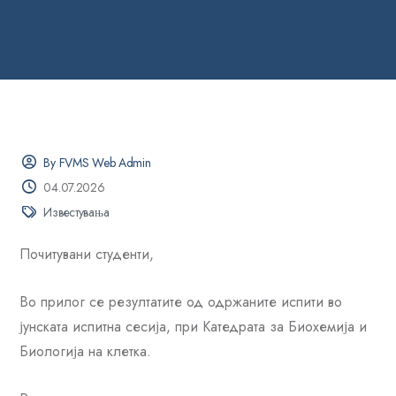
By FVMS Web Admin
04.07.2026
Известувања
Почитувани студенти,
Во прилог се резултатите од одржаните испити во
јунската испитна сесија, при Катедрата за Биохемија и
Биологија на клетка.