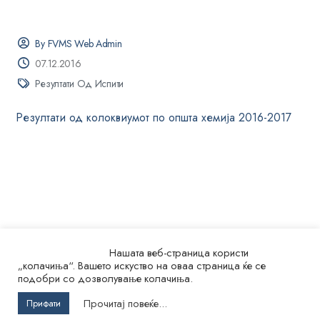
By FVMS Web Admin
07.12.2016
Резултати Од Испити
Резултати од колоквиумот по општа хемија 2016-2017
Нашата веб-страница користи
„колачиња“. Вашето искуство на оваа страница ќе се
подобри со дозволување колачиња.
© 2026.
Универзитет „Св. Кирил и Методиј“ во Скопје
Прочитај повеќе...
Прифати
Факултет за ветеринарна медицина – Скопје