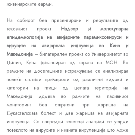
живинарските фарми.
На собирот беа презентирани и резултатите од
тековниот проект
Надзор и молекуларна
епидемиологија на авијарните парамиксовируси и
вирусите на авијарната инфлуенца во Кина и
Македонија
– билатерален проект со Универзитетот во
Џилин, Кина финансиран од страна на МОН. Во
рамките на досегашните истражувања се анализираа
повеќе стотици примероци од различни видови и
категории на птици од целата територија на
Македонија додека во рамките на пасивниот
мониторинг беа откриени три жаришта на
Њукастелската болест и две жаришта на авијарната
инфлуенца. Со напредни генетски анализи се утврди
потеклото на вирусите и нивната вируленција што може