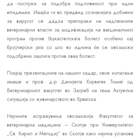
да послужи за подобра подготвеност при идни
епидемии. Имајќи ги во предвид сознанијата добиени
за вирусот се дадоа препораки на надлежните
ветеринарни власти за модификација на вакциналниот
програм против Њукастелската болест особено кај
бројлерски јата со што во иднина ќе се овозможи
подобрена заштита против оваа болест.
Покрај презентациите на нашиот кадар, свое излагање
имаше и проф. д-р Данијела Хорватек Томиќ од
Ветеринарниот факутлет во Загреб на тема Актуелна
ситуација со живинарството во Хрватска.
Научните истражувања овозможија Факултетот за
ветеринарна медицина – Скопје при Универзитетот
„Св. Кирил и Методиј“ во Скопје како научна установа