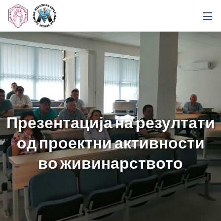
Презентација на резултати
од проектни активности
во живинарството