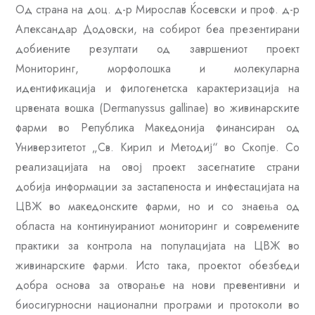
Од страна на доц. д-р Мирослав Ќосевски и проф. д-р
Александар Додовски, на собирот беа презентирани
добиените резултати од завршениот проект
Мониторинг, морфолошка и молекуларна
идентификација и филогенетска карактеризација на
црвената вошка (
Dermanyssus gallinae)
во живинарските
фарми во Република Македонија финансиран од
Универзитетот „Св. Кирил и Методиј“ во Скопје
.
Со
реализацијата на овој проект засегнатите страни
добија информации за застапеноста и инфестацијата на
ЦВЖ во македонските фарми, но и со знаења од
областа на континуираниот мониторинг и современите
практики за контрола на популацијата на ЦВЖ во
живинарските фарми. Исто така, проектот обезбеди
добра основа за отворање на нови превентивни и
биосигурносни национални програми и протоколи во