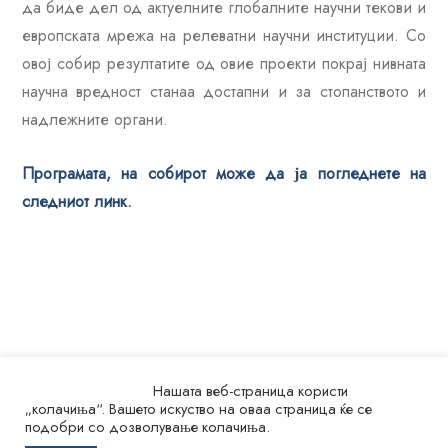
да биде дел од актуелните глобалните научни текови и
европската мрежа на релеватни научни институции. Со
овој собир резултатите од овие проекти покрај нивната
научна вредност станаа достапни и за стопанството и
надлежните органи.
Програмата, на собирот може да ја погледнете на
следниот линк.
Нашата веб-страница користи
„колачиња“. Вашето искуство на оваа страница ќе се
подобри со дозволување колачиња.
© 2026.
Универзитет „Св. Кирил и Методиј“ во Скопје