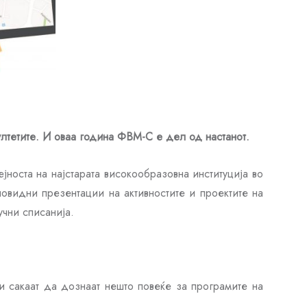
ултетите. И оваа година ФВМ-С е дел од настанот.
јноста на најстарата високообразовна институција во
новидни презентации на активностите и проектите на
учни списанија.
и сакаат да дознаат нешто повеќе за програмите на