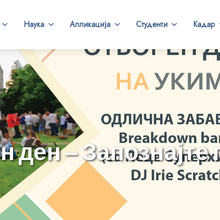
Наука
Апликација
Студенти
Кадар
 ден – Запознајте