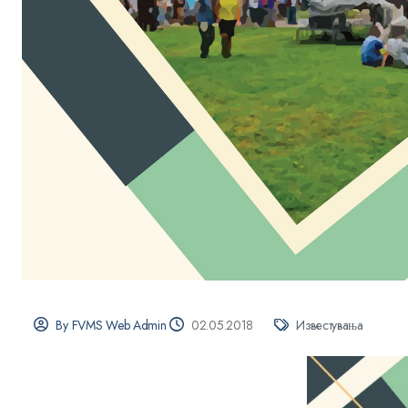
By FVMS Web Admin
02.05.2018
Известувања