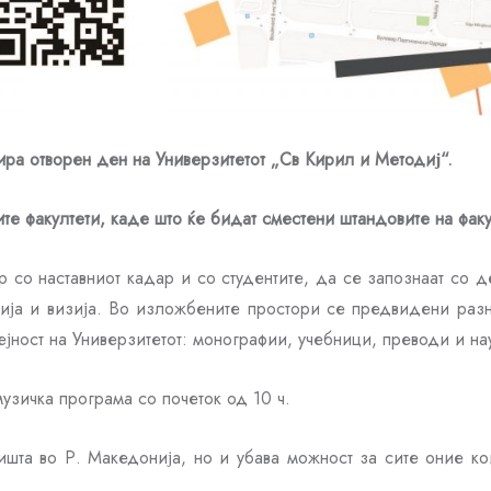
ира отворен ден на Универзитетот „Св Кирил и Методиј“.
те факултети, каде што ќе бидат сместени штандовите на фак
со наставниот кадар и со студентите, да се запознаат со де
исија и визија. Во изложбените простори се предвидени раз
ејност на Универзитетот: монографии, учебници, преводи и на
узичка програма со почеток од 10 ч.
шта во Р. Македонија, но и убава можност за сите оние ко