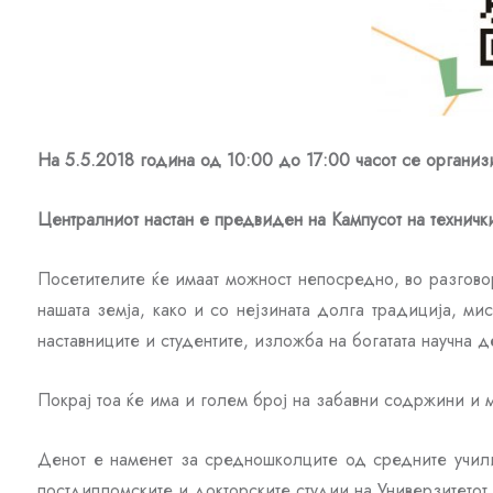
На 5.5.2018 година од 10:00 до 17:00 часот се организ
Централниот настан е предвиден на Кампусот на технички
Посетителите ќе имаат можност непосредно, во разговор 
нашата земја, како и со нејзината долга традиција, м
наставниците и студентите, изложба на богатата научна д
Покрај тоа ќе има и голем број на забавни содржини и м
Денот е наменет за средношколците од средните учили
постдипломските и докторските студии на Универзитетот.