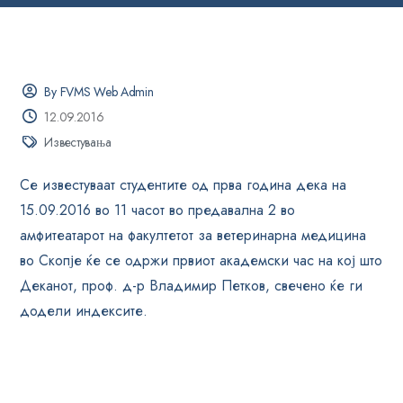
By FVMS Web Admin
12.09.2016
Известувања
Се известуваат студентите од прва година дека на
15.09.2016 во 11 часот во предавална 2 во
амфитеатарот на факултетот за ветеринарна медицина
во Скопје ќе се одржи првиот академски час на кој што
Деканот, проф. д-р Владимир Петков, свечено ќе ги
додели индексите.