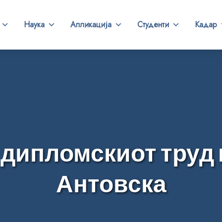
Наука
Апликација
Студенти
Кадар
 дипломскиот труд 
Антовска