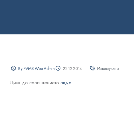
By FVMS Web Admin
22.12.2014
Известувања
Линк до соопштението
овде
.