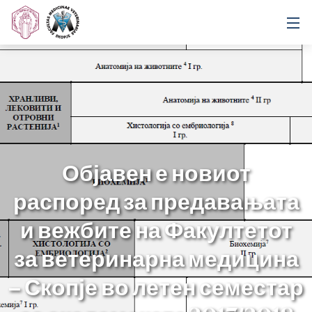
Објавен е новиот
распоред за предавањата
и вежбите на Факултетот
за ветеринарна медицина
– Скопје во летен семестар