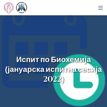
Испит по Биохемија
(јануарска испитна сесија
2022)