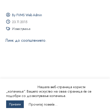
By FVMS Web Admin
23.11.2015
Известувања
Линк до соопштението
.
Нашата веб-страница користи
„колачиња“. Вашето искуство на оваа страница ќе се
подобри со дозволување колачиња.
© 2026.
Универзитет „Св. Кирил и Методиј“ во Скопје
Прочитај повеќе...
Прифати
Факултет за ветеринарна медицина – Скопје