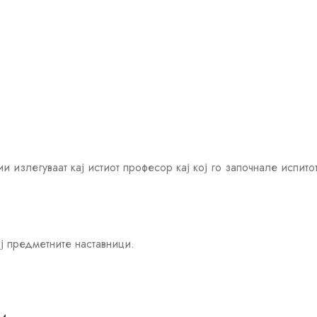
 излегуваат кај истиот професор кај кој го започнале испитот
ј предметните наставници.