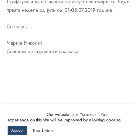
Пријавувањето на испити за август-септември ќе биде
првата недела од јули од
01-05.07.2019
година.
Со почит,
Марија Николиќ
Советник за студентски прашања
Our website uses “cookies”. Your
experience on this site will be improved by allowing cookies.
© 2026.
Ss. Cyril and Methodius University in Skopje Faculty of
Read More
Accept
Veterinary Medicine – Skopje