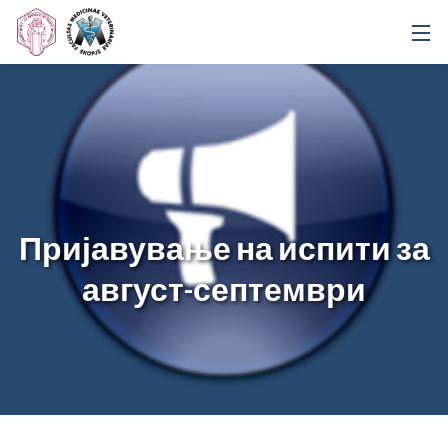
Пријавување на испити за
август-септември