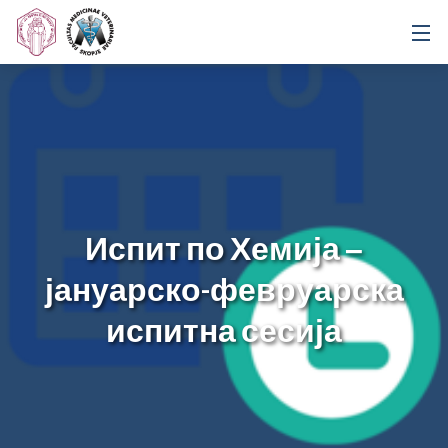
Испит по Хемија –
јануарско-февруарска
испитна сесија