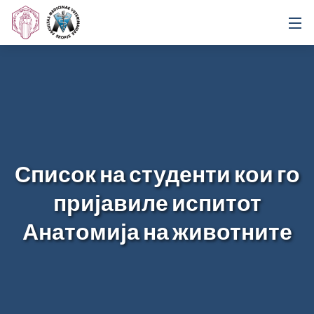
Список на студенти кои го
пријавиле испитот
Анатомија на животните