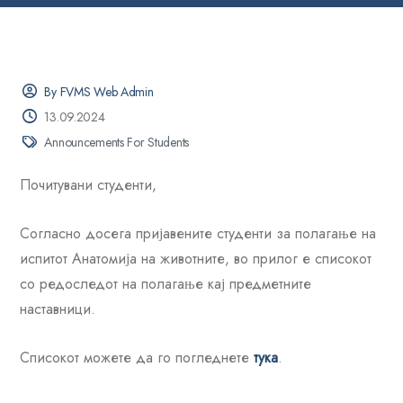
By FVMS Web Admin
13.09.2024
Announcements For Students
Почитувани студенти,
Согласно досега пријавените студенти за полагање на
испитот Анатомија на животните, во прилог е списокот
со редоследот на полагање кај предметните
наставници.
Списокот можете да го погледнете
тука
.