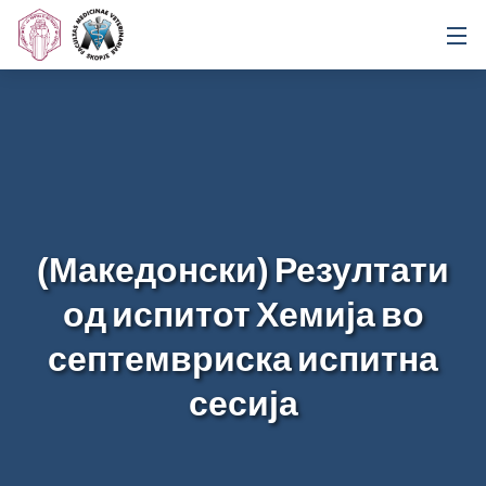
(Македонски) Резултати
од испитот Хемија во
септемвриска испитна
сесија